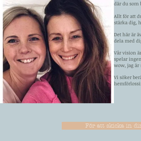
där du som b
Allt för att
stärka dig, h
Det här är ä
dela med dig
Vår vision ä
spelar ingen
wow, jag är 
Vi söker ber
hemförlossi
För att skicka in di