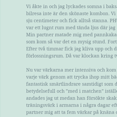
Vi åkte in och jag lyckades somna i baks
bilresa inte är den skönaste kombon. Vi 
sju centimeter och fick alltså stanna. PH
var ett lugnt rum med tända ljus där j
Min partner matade mig med pannkaka s
som kom så var det en mysig stund. Fort
Efter två timmar fick jag kliva upp och d
förlossningsrum. Då var klockan kring 
Nu var värkarna mer intensiva och kom s
varje värk genom att trycka ihop mitt b
fantastisk smärtlindrare samtidigt som d
betydelsefull och ”med i matchen” iställ
andades jag ut medan han försökte skak
träningsvärk i armarna i några dagar ef
partner mig att ta fem värkar på knäna 