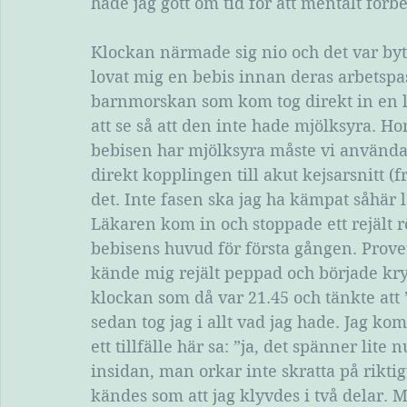
hade jag gott om tid för att mentalt förb
Klockan närmade sig nio och det var by
lovat mig en bebis innan deras arbetspas
barnmorskan som kom tog direkt in en lä
att se så att den inte hade mjölksyra. Ho
bebisen har mjölksyra måste vi använda s
direkt kopplingen till akut kejsarsnitt (
det. Inte fasen ska jag ha kämpat såhär l
Läkaren kom in och stoppade ett rejält r
bebisens huvud för första gången. Provet
kände mig rejält peppad och började krys
klockan som då var 21.45 och tänkte att ”
sedan tog jag i allt vad jag hade. Jag k
ett tillfälle här sa: ”ja, det spänner lite n
insidan, man orkar inte skratta på riktigt
kändes som att jag klyvdes i två delar. M