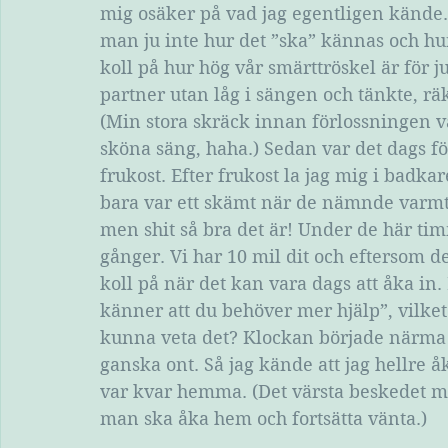
mig osäker på vad jag egentligen kände. 
man ju inte hur det ”ska” kännas och hur 
koll på hur hög vår smärttröskel är för j
partner utan låg i sängen och tänkte, räk
(Min stora skräck innan förlossningen var
sköna säng, haha.) Sedan var det dags för
frukost. Efter frukost la jag mig i badkar
bara var ett skämt när de nämnde varmt
men shit så bra det är! Under de här tim
gånger. Vi har 10 mil dit och eftersom de
koll på när det kan vara dags att åka in.
känner att du behöver mer hjälp”, vilket
kunna veta det? Klockan började närma s
ganska ont. Så jag kände att jag hellre åk
var kvar hemma. (Det värsta beskedet ma
man ska åka hem och fortsätta vänta.)