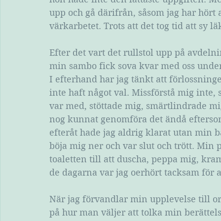
upp och gå därifrån, såsom jag har hört 
värkarbetet. Trots att det tog tid att sy l
Efter det vart det rullstol upp på avde
min sambo fick sova kvar med oss under 
I efterhand har jag tänkt att förlossning
inte haft något val. Missförstå mig inte, 
var med, stöttade mig, smärtlindrade mi
nog kunnat genomföra det ändå eftersom
efteråt hade jag aldrig klarat utan min 
böja mig ner och var slut och trött. Min 
toaletten till att duscha, peppa mig, kram
de dagarna var jag oerhört tacksam för a
När jag förvandlar min upplevelse till ord
på hur man väljer att tolka min berättel