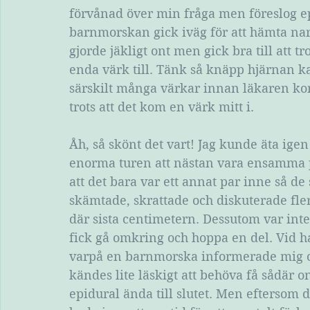
förvånad över min fråga men föreslog epi
barnmorskan gick iväg för att hämta nark
gjorde jäkligt ont men gick bra till att t
enda värk till. Tänk så knäpp hjärnan k
särskilt många värkar innan läkaren kom
trots att det kom en värk mitt i.
Åh, så skönt det vart! Jag kunde äta ige
enorma turen att nästan vara ensamma 
att det bara var ett annat par inne så de
skämtade, skrattade och diskuterade fler
där sista centimetern. Dessutom var inte
fick gå omkring och hoppa en del. Vid ha
varpå en barnmorska informerade mig om
kändes lite läskigt att behöva få sådär ont
epidural ända till slutet. Men eftersom d