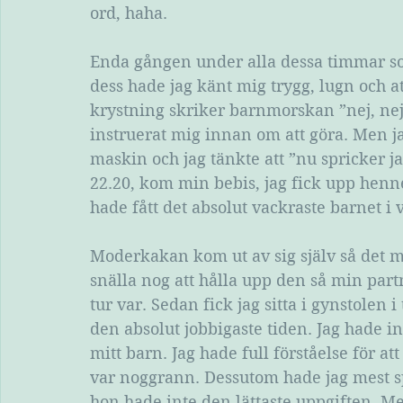
ord, haha.
Enda gången under alla dessa timmar som 
dess hade jag känt mig trygg, lugn och at
krystning skriker barnmorskan ”nej, nej
instruerat mig innan om att göra. Men j
maskin och jag tänkte att ”nu spricker 
22.20, kom min bebis, jag fick upp henne 
hade fått det absolut vackraste barnet i
Moderkakan kom ut av sig själv så det m
snälla nog att hålla upp den så min part
tur var. Sedan fick jag sitta i gynstolen
den absolut jobbigaste tiden. Jag hade in
mitt barn. Jag hade full förståelse för 
var noggrann. Dessutom hade jag mest sp
hon hade inte den lättaste uppgiften. Men