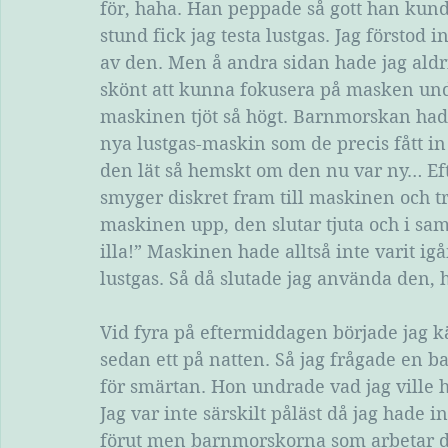
för, haha. Han peppade så gott han kund
stund fick jag testa lustgas. Jag förstod i
av den. Men å andra sidan hade jag aldrig
skönt att kunna fokusera på masken under
maskinen tjöt så högt. Barnmorskan had
nya lustgas-maskin som de precis fått i
den lät så hemskt om den nu var ny… Ef
smyger diskret fram till maskinen och tr
maskinen upp, den slutar tjuta och i sa
illa!” Maskinen hade alltså inte varit igån
lustgas. Så då slutade jag använda den, 
Vid fyra på eftermiddagen började jag kä
sedan ett på natten. Så jag frågade en 
för smärtan. Hon undrade vad jag ville 
Jag var inte särskilt påläst då jag hade in
förut men barnmorskorna som arbetar dä